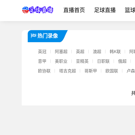
直播首页
足球直播
篮
热门录像
英冠
阿塞超
英超
澳超
韩K联
阿
意甲
美职业
亚精英
日职联
俄超
欧协联
塔吉克超
哥斯甲
欧国联
卢森