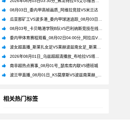
2026年08月03日03:30分_弗龙特拉VS艾尔维吉亚比
08月03日_委内甲高帧画质_阿维拉竞技VS米兰达
瓜亚那矿工VS波多港_委内甲球迷追踪_08月03日03:30
08月03号_卡贝略港学院B队VS巴利纳斯竞技在线看赛_卡贝
委内甲体育赛程观看_08月02日04:00分_阿拉瓜VS玻利
波女超直播_斯莱扎女足VS莱赫波兹南女足_斯莱扎女足VS莱赫
2026年08月01日_乌兹超超清播放_布哈拉VS塔什干火车
南非超热点赛事_08月01号_瑟库库内联VS德班城
波兰甲直播_08月01日_KS莫摩斯VS波兹南莱赫_KS莫摩
相关热门标签