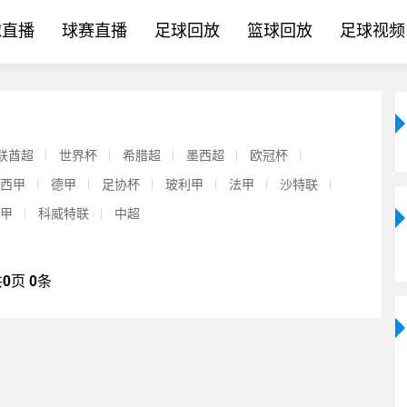
球直播
球赛直播
足球回放
篮球回放
足球视频
联酋超
世界杯
希腊超
墨西超
欧冠杯
西甲
德甲
足协杯
玻利甲
法甲
沙特联
甲
科威特联
中超
共
0
页
0
条