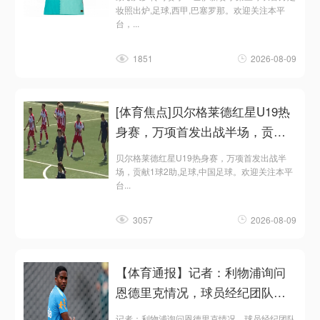
妆照出炉,足球,西甲,巴塞罗那。欢迎关注本平
台，...
1851
2026-08-09
[体育焦点]贝尔格莱德红星U19热
身赛，万项首发出战半场，贡献1
球2助
贝尔格莱德红星U19热身赛，万项首发出战半
场，贡献1球2助,足球,中国足球。欢迎关注本平
台...
3057
2026-08-09
【体育通报】记者：利物浦询问
恩德里克情况，球员经纪团队正
与多家俱乐部接触
记者：利物浦询问恩德里克情况，球员经纪团队