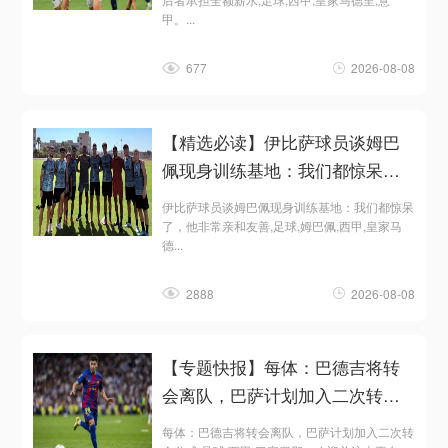
甲。...
677
2026-08-08
【精选必读】伊比萨球员谈姆巴
佩现身训练基地：我们都惊呆
了，他非常亲和友善
伊比萨球员谈姆巴佩现身训练基地：我们都惊呆
了，他非常亲和友善,足球,姆巴佩,西甲,皇家马
德...
2888
2026-08-08
【专题快报】每体：巴德吉将转
会离队，巴萨计划加入二次转会
分成
每体：巴德吉将转会离队，巴萨计划加入二次转