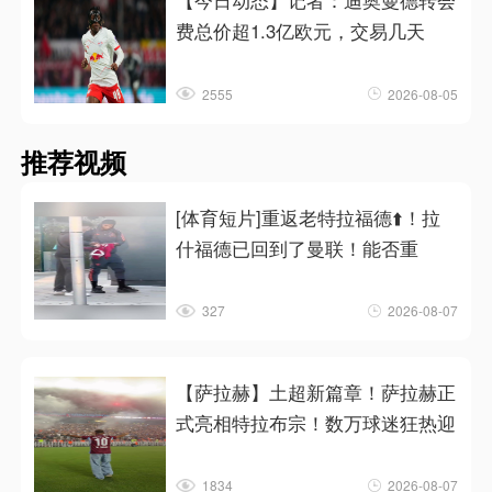
【今日动态】记者：迪奥曼德转会
费总价超1.3亿欧元，交易几天
2555
2026-08-05
推荐视频
[体育短片]重返老特拉福德⬆️！拉
什福德已回到了曼联！能否重
327
2026-08-07
【萨拉赫】土超新篇章！萨拉赫正
式亮相特拉布宗！数万球迷狂热迎
1834
2026-08-07