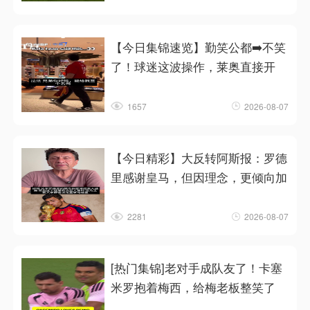
【今日集锦速览】勤笑公都➡️不笑
了！球迷这波操作，莱奥直接开
1657
2026-08-07
【今日精彩】大反转阿斯报：罗德
里感谢皇马，但因理念，更倾向加
2281
2026-08-07
[热门集锦]老对手成队友了！卡塞
米罗抱着梅西，给梅老板整笑了