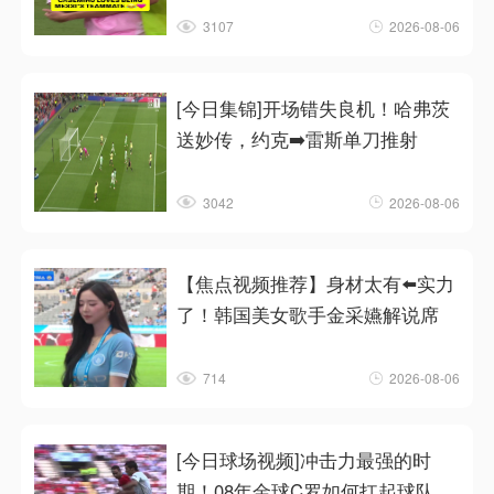
3107
2026-08-06
[今日集锦]开场错失良机！哈弗茨
送妙传，约克➡️雷斯单刀推射
3042
2026-08-06
【焦点视频推荐】身材太有⬅️实力
了！韩国美女歌手金采嬿解说席
714
2026-08-06
[今日球场视频]冲击力最强的时
期！08年金球C罗如何扛起球队