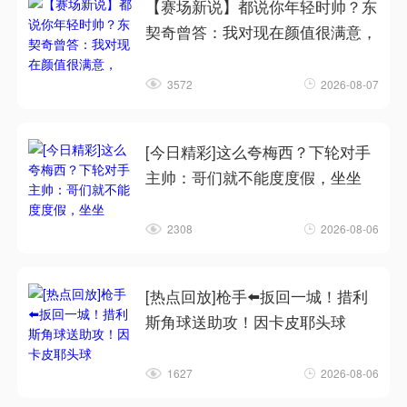
【赛场新说】都说你年轻时帅？东
契奇曾答：我对现在颜值很满意，
3572
2026-08-07
[今日精彩]这么夸梅西？下轮对手
主帅：哥们就不能度度假，坐坐
2308
2026-08-06
[热点回放]枪手⬅️扳回一城！措利
斯角球送助攻！因卡皮耶头球
1627
2026-08-06