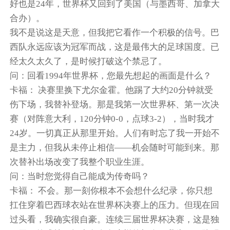
好也是24年，世界杯又回到了美国（与墨西哥、加拿大
合办）。
我不是说这是天意，但我把它看作一个积极的信号。巴
西队永远应该为冠军而战，这是最伟大的足球国度。已
经太久太久了，是时候打破这个禁忌了。
问：回看1994年世界杯，您最先想起的画面是什么？
卡福： 决赛里换下尤尔金霍。他踢了大约20分钟就受
伤下场，我替补登场。那是我第一次世界杯、第一次决
赛（对阵意大利，120分钟0-0，点球3-2），当时我才
24岁。一切真正从那里开始。人们有时忘了我一开始不
是主力，但我从未停止相信——机会随时可能到来。那
次替补出场改变了我整个职业生涯。
问：当时您觉得自己能成为传奇吗？
卡福： 不会。那一刻你根本不会想什么纪录，你只想
扛住穿着巴西球衣站在世界杯决赛上的压力。但现在回
过头看，我确实很自豪。连续三届世界杯决赛，这是独