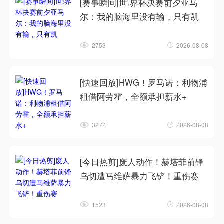
[赛事瞬间]世❕界杯决赛前夕亚马
尔：我的脑海里没有输，只有凯
2753
2026-08-08
[快速回放]HWG！罗马诺：利物浦
租借阿劳霍，全额承担薪水+
3272
2026-08-08
[今日热剪]废人动作！赫塔菲前锋
乌切遭马维萨暴力飞铲！重伤赛
1523
2026-08-08