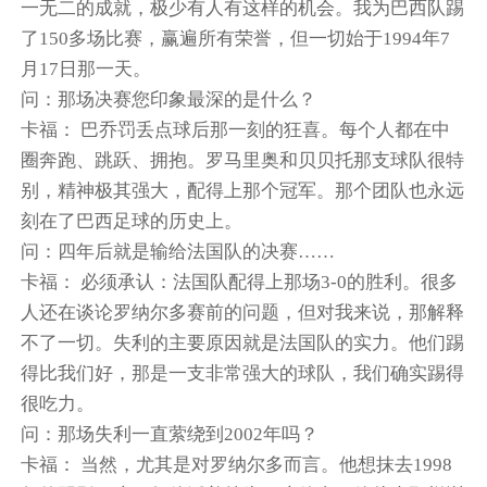
一无二的成就，极少有人有这样的机会。我为巴西队踢
了150多场比赛，赢遍所有荣誉，但一切始于1994年7
月17日那一天。
问：那场决赛您印象最深的是什么？
卡福： 巴乔罚丢点球后那一刻的狂喜。每个人都在中
圈奔跑、跳跃、拥抱。罗马里奥和贝贝托那支球队很特
别，精神极其强大，配得上那个冠军。那个团队也永远
刻在了巴西足球的历史上。
问：四年后就是输给法国队的决赛……
卡福： 必须承认：法国队配得上那场3-0的胜利。很多
人还在谈论罗纳尔多赛前的问题，但对我来说，那解释
不了一切。失利的主要原因就是法国队的实力。他们踢
得比我们好，那是一支非常强大的球队，我们确实踢得
很吃力。
问：那场失利一直萦绕到2002年吗？
卡福： 当然，尤其是对罗纳尔多而言。他想抹去1998