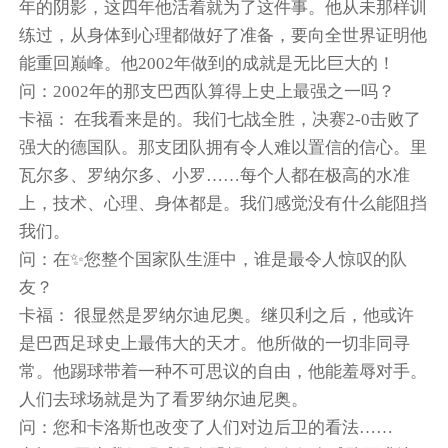
年的阴影，这四年他活着就为了这件事。他从未那样训
练过，从身体到心理都做好了准备，要向全世界证明他
能重回巅峰。他2002年做到的成就是无比巨大的！
问：2002年的那支巴西队算得上史上最强之一吗？
卡福： 在我看来是的。我们七战全胜，决赛2-0击败了
强大的德国队。那支团队拥有令人难以置信的信心。里
瓦尔多、罗纳尔多、小罗……每个人都在极高的水准
上，技术、心理、身体都是。我们感觉没有什么能阻挡
我们。
问：在✨您整个国家队生涯中，谁是最令人惊叹的队
友？
卡福： 很显然是罗纳尔迪尼奥。继贝利之后，他或许
是巴西足球史上最伟大的天才。他所做的一切非同寻
常。他踢球带着一种不可思议的自由，他能羞辱对手。
人们去球场就是为了看罗纳尔迪尼奥。
问：您和卡洛斯也改变了人们对边后卫的看法……