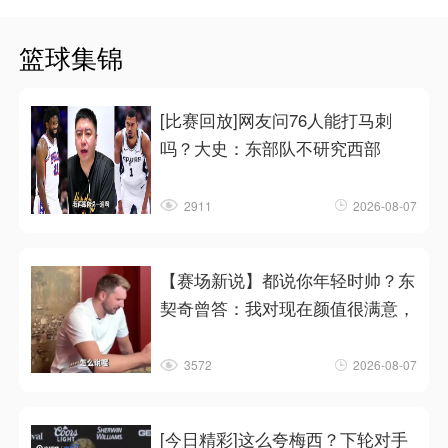
篮球集锦
[比赛回放]网友问76人能打马刺
吗？大史：东部队不研究西部
2911
2026-08-07
【赛场新说】都说你年轻时帅？东
契奇曾答：我对现在颜值很满意，
3572
2026-08-07
[今日精彩]这么夸梅西？下轮对手