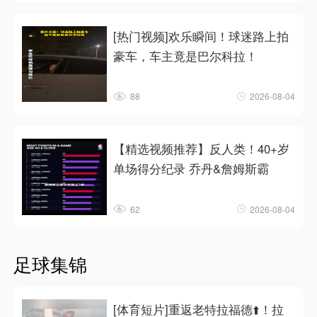
[热门视频]欢乐瞬间！球迷路上拍
豪车，车主竟是巴尔科拉！
88
2026-08-04
【精选视频推荐】反人类！40+岁
单场得分纪录 乔丹&詹姆斯霸
62
2026-08-04
足球集锦
[体育短片]重返老特拉福德⬆️！拉