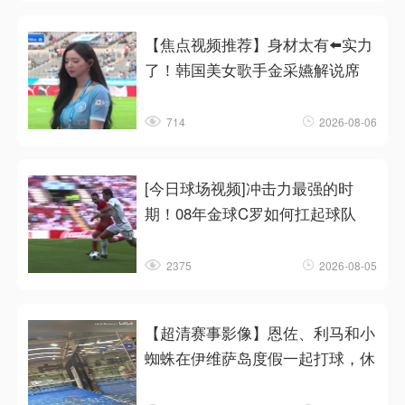
【焦点视频推荐】身材太有⬅️实力
了！韩国美女歌手金采嬿解说席
714
2026-08-06
[今日球场视频]冲击力最强的时
期！08年金球C罗如何扛起球队
2375
2026-08-05
【超清赛事影像】恩佐、利马和小
蜘蛛在伊维萨岛度假一起打球，休