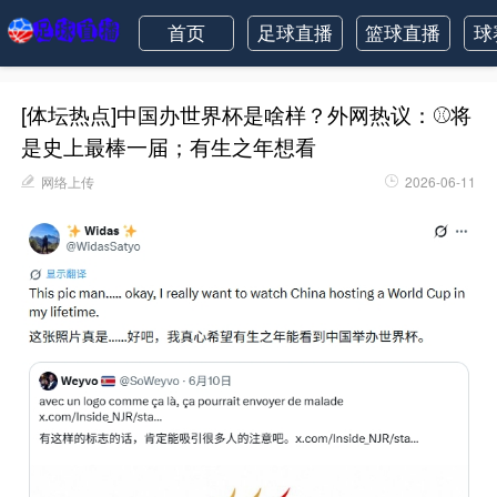
首页
足球直播
篮球直播
球
[体坛热点]中国办世界杯是啥样？外网热议：⚾将
是史上最棒一届；有生之年想看
网络上传
2026-06-11