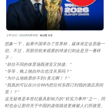
想象一下，如果中国举办了世界杯，媒体肯定会歪曲一
切。不过，而那些前来观赛的球迷们则会是另一番样
子：
“前往不同的体育场既便宜又快捷。”
“等等，晚上独自外出也没关系吗？”
“为什么地铁票价不到1美元啊！？”
“我真的可以在20分钟内把任何东西订到我的酒店房间
里！？”
这无疑将是本世纪最具影响力的“软实力事件”之一，同
时也会让那些关于中国的虚假描述更难被人们所接受。