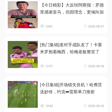
【今日精彩】大反转阿斯报：罗德
里感谢皇马，但因理念，更倾向加
2281
2026-08-07
[热门集锦]老对手成队友了！卡塞
米罗抱着梅西，给梅老板整笑了
3107
2026-08-06
[今日集锦]开场错失良机！哈弗茨
送妙传，约克➡️雷斯单刀推射
3042
2026-08-06