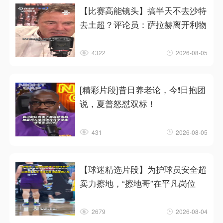
【比赛高能镜头】搞半天不去沙特
去土超？评论员：萨拉赫离开利物
4322
2026-08-05
[精彩片段]昔日养老论，今❗日抱团
说，夏普怒怼双标！
431
2026-08-05
【球迷精选片段】为护球员安全超
卖力擦地，“擦地哥”在平凡岗位
2679
2026-08-04