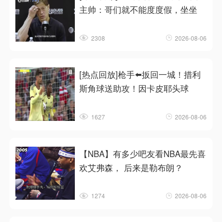
主帅：哥们就不能度度假，坐坐
2308
2026-08-06
[热点回放]枪手⬅️扳回一城！措利
斯角球送助攻！因卡皮耶头球
1627
2026-08-06
【NBA】有多少吧友看NBA最先喜
欢艾弗森， 后来是勒布朗？
1274
2026-08-06