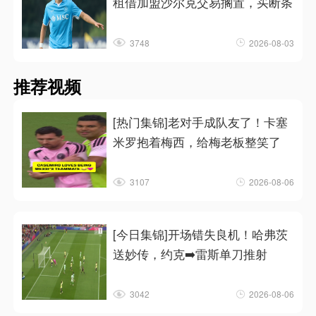
租借加盟沙尔克交易搁置，买断条
3748
2026-08-03
推荐视频
[热门集锦]老对手成队友了！卡塞
米罗抱着梅西，给梅老板整笑了
3107
2026-08-06
[今日集锦]开场错失良机！哈弗茨
送妙传，约克➡️雷斯单刀推射
3042
2026-08-06