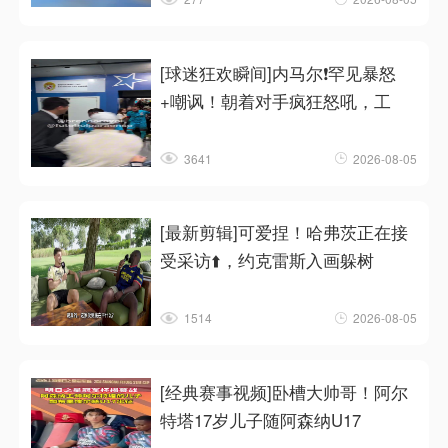
[球迷狂欢瞬间]内马尔❗罕见暴怒
+嘲讽！朝着对手疯狂怒吼，工
3641
2026-08-05
[最新剪辑]可爱捏！哈弗茨正在接
受采访⬆️，约克雷斯入画躲树
1514
2026-08-05
[经典赛事视频]卧槽大帅哥！阿尔
特塔17岁儿子随阿森纳U17