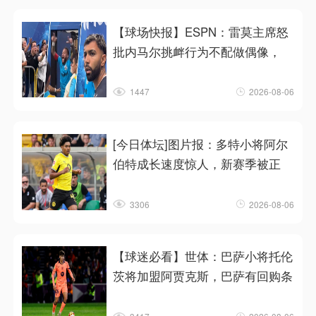
【球场快报】ESPN：雷莫主席怒
批内马尔挑衅行为不配做偶像，
1447
2026-08-06
[今日体坛]图片报：多特小将阿尔
伯特成长速度惊人，新赛季被正
3306
2026-08-06
【球迷必看】世体：巴萨小将托伦
茨将加盟阿贾克斯，巴萨有回购条