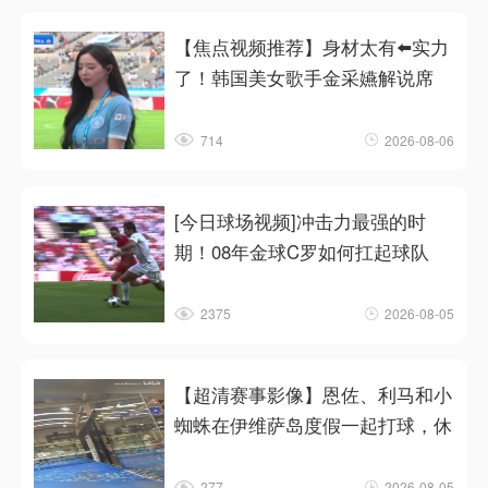
【焦点视频推荐】身材太有⬅️实力
了！韩国美女歌手金采嬿解说席
714
2026-08-06
[今日球场视频]冲击力最强的时
期！08年金球C罗如何扛起球队
2375
2026-08-05
【超清赛事影像】恩佐、利马和小
蜘蛛在伊维萨岛度假一起打球，休
277
2026-08-05