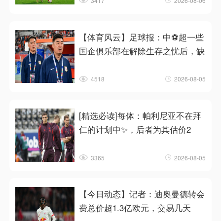
3417
2026-08-06
【体育风云】足球报：中⚽超一些
国企俱乐部在解除生存之忧后，缺
4518
2026-08-05
[精选必读]每体：帕利尼亚不在拜
仁的计划中✨，后者为其估价2
3365
2026-08-05
【今日动态】记者：迪奥曼德转会
费总价超1.3亿欧元，交易几天