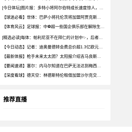
[今日体坛]图片报：多特小将阿尔伯特成长速度惊人，新赛季被正
【球迷必看】世体：巴萨小将托伦茨将加盟阿贾克斯，巴萨有回购条
【体育风云】足球报：中⚽超一些国企俱乐部在解除生存之忧后，缺
[精选必读]每体：帕利尼亚不在拜仁的计划中✨，后者为其估价2
【今日动态】记者：迪奥曼德转会费总价超1.3亿欧元，交易几天
【最新体报】枪手未来太太团？太阳报介绍吉马良斯妻子：23年完
【要闻速递】塞尔：内马尔知道在巴萨无法达到梅西地位，维尼修斯
【深度看球】德天空：林德斯特伦租借加盟沙尔克交易搁置，买断条
推荐直播