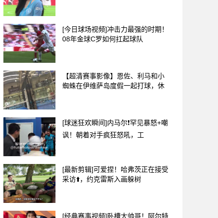
[今日球场视频]冲击力最强的时期！
08年金球C罗如何扛起球队
【超清赛事影像】恩佐、利马和小
蜘蛛在伊维萨岛度假一起打球，休
[球迷狂欢瞬间]内马尔❗罕见暴怒+嘲
讽！朝着对手疯狂怒吼，工
[最新剪辑]可爱捏！哈弗茨正在接受
采访⬆️，约克雷斯入画躲树
[经典赛事视频]卧槽大帅哥！阿尔特