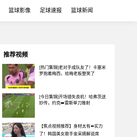
篮球影像
足球速报
篮球新闻
推荐视频
[热门集锦]老对手成队友了！卡塞米
罗抱着梅西，给梅老板整笑了
[今日集锦]开场错失良机！哈弗茨送
妙传，约克➡️雷斯单刀推射
【焦点视频推荐】身材太有⬅️实力
了！韩国美女歌手金采嬿解说席