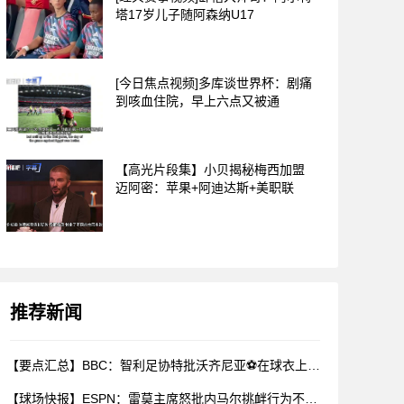
塔17岁儿子随阿森纳U17
[今日焦点视频]多库谈世界杯：剧痛
到咳血住院，早上六点又被通
【高光片段集】小贝揭秘梅西加盟
迈阿密：苹果+阿迪达斯+美职联
推荐新闻
【要点汇总】BBC：智利足协特批沃齐尼亚⚽在球衣上印昵称，而
【球场快报】ESPN：雷莫主席怒批内马尔挑衅行为不配做偶像，