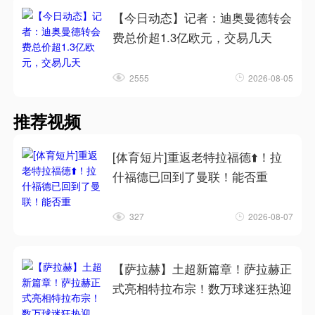
【今日动态】记者：迪奥曼德转会
费总价超1.3亿欧元，交易几天
2555
2026-08-05
推荐视频
[体育短片]重返老特拉福德⬆️！拉
什福德已回到了曼联！能否重
327
2026-08-07
【萨拉赫】土超新篇章！萨拉赫正
式亮相特拉布宗！数万球迷狂热迎