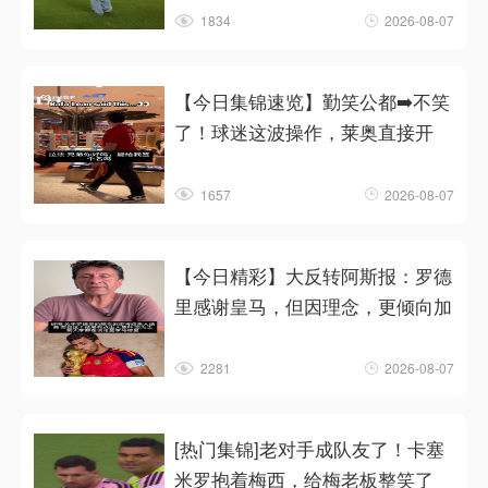
1834
2026-08-07
【今日集锦速览】勤笑公都➡️不笑
了！球迷这波操作，莱奥直接开
1657
2026-08-07
【今日精彩】大反转阿斯报：罗德
里感谢皇马，但因理念，更倾向加
2281
2026-08-07
[热门集锦]老对手成队友了！卡塞
米罗抱着梅西，给梅老板整笑了