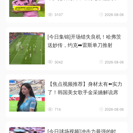
3107
2026-08-06
[今日集锦]开场错失良机！哈弗茨
送妙传，约克➡️雷斯单刀推射
3042
2026-08-06
【焦点视频推荐】身材太有⬅️实力
了！韩国美女歌手金采嬿解说席
714
2026-08-06
[今日球场视频]冲击力最强的时