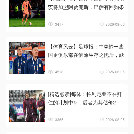
茨将加盟阿贾克斯，巴萨有回购条
3417
2026-08-06
【体育风云】足球报：中⚽超一些
国企俱乐部在解除生存之忧后，缺
4518
2026-08-05
[精选必读]每体：帕利尼亚不在拜
仁的计划中✨，后者为其估价2
3365
2026-08-05