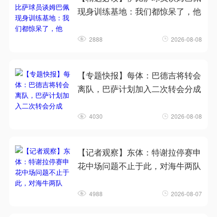
现身训练基地：我们都惊呆了，他
2888
2026-08-08
【专题快报】每体：巴德吉将转会
离队，巴萨计划加入二次转会分成
4030
2026-08-08
【记者观察】东体：特谢拉停赛申
花中场问题不止于此，对海牛两队
4988
2026-08-07