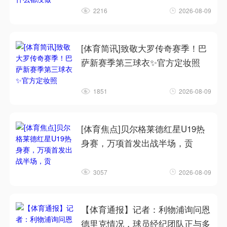
2216
2026-08-09
[体育简讯]致敬大罗传奇赛季！巴
萨新赛季第三球衣✨官方定妆照
1851
2026-08-09
[体育焦点]贝尔格莱德红星U19热
身赛，万项首发出战半场，贡
3057
2026-08-09
【体育通报】记者：利物浦询问恩
德里克情况，球员经纪团队正与多