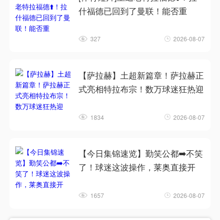
什福德已回到了曼联！能否重
327
2026-08-07
【萨拉赫】土超新篇章！萨拉赫正
式亮相特拉布宗！数万球迷狂热迎
1834
2026-08-07
【今日集锦速览】勤笑公都➡️不笑
了！球迷这波操作，莱奥直接开
1657
2026-08-07