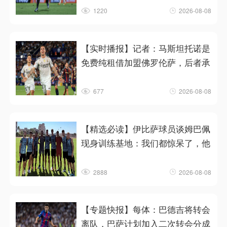
1220
2026-08-08
【实时播报】记者：马斯坦托诺是
免费纯租借加盟佛罗伦萨，后者承
677
2026-08-08
【精选必读】伊比萨球员谈姆巴佩
现身训练基地：我们都惊呆了，他
2888
2026-08-08
【专题快报】每体：巴德吉将转会
离队，巴萨计划加入二次转会分成