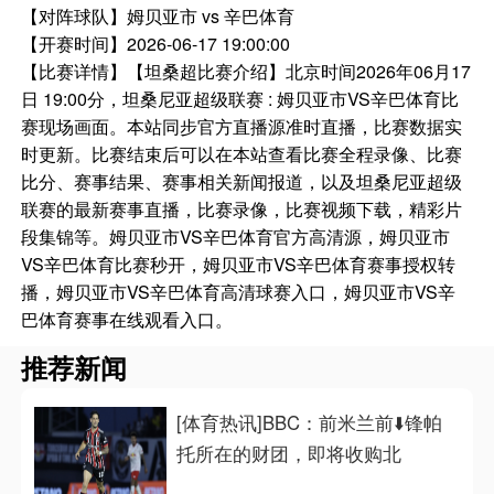
【对阵球队】
姆贝亚市 vs 辛巴体育
【开赛时间】
2026-06-17 19:00:00
【比赛详情】
【坦桑超比赛介绍】北京时间2026年06月17
日 19:00分，坦桑尼亚超级联赛 : 姆贝亚市VS辛巴体育比
赛现场画面。本站同步官方直播源准时直播，比赛数据实
时更新。比赛结束后可以在本站查看比赛全程录像、比赛
比分、赛事结果、赛事相关新闻报道，以及坦桑尼亚超级
联赛的最新赛事直播，比赛录像，比赛视频下载，精彩片
段集锦等。姆贝亚市VS辛巴体育官方高清源，姆贝亚市
VS辛巴体育比赛秒开，姆贝亚市VS辛巴体育赛事授权转
播，姆贝亚市VS辛巴体育高清球赛入口，姆贝亚市VS辛
巴体育赛事在线观看入口。
推荐新闻
[体育热讯]BBC：前米兰前⬇️锋帕
托所在的财团，即将收购北