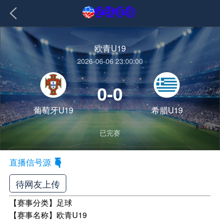
欧青U19
2026-06-06 23:00:00
0-0
葡萄牙U19
希腊U19
已完赛
直播信号源
待网友上传
【赛事分类】
足球
【赛事名称】
欧青U19