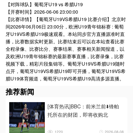
【对阵球队】
葡萄牙U19 vs 希腊U19
【开赛时间】
2026-06-06 23:00:00
【比赛详情】
【葡萄牙U19VS希腊U19 比赛介绍】北京时
间2026年06月06日 23:00分，欧洲U19青年锦标赛 : 葡萄
牙U19VS希腊U19极速观看。本站同步官方直播源准时直
播，比赛数据实时更新。比赛结束后可以在本站查看比赛
全程录像、比赛比分、赛事结果、赛事相关新闻报道，以
及欧洲U19青年锦标赛的最新赛事直播，比赛录像，比赛
视频下载，精彩片段集锦等。葡萄牙U19VS希腊U19随时
点开，葡萄牙U19VS希腊U19即可开播，葡萄牙U19VS希
腊U19体育频道，葡萄牙U19VS希腊U19高清多源直播。
推荐新闻
[体育热讯]BBC：前米兰前⬇️锋帕
托所在的财团，即将收购北
1220
2026-08-08