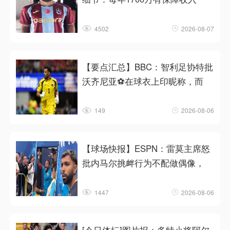
4502
2026-08-07
【要点汇总】BBC：智利足协特批
沃齐尼亚⚽在球衣上印昵称，而
149
2026-08-06
【球场快报】ESPN：雷莫主席怒
批内马尔挑衅行为不配做偶像，
1447
2026-08-06