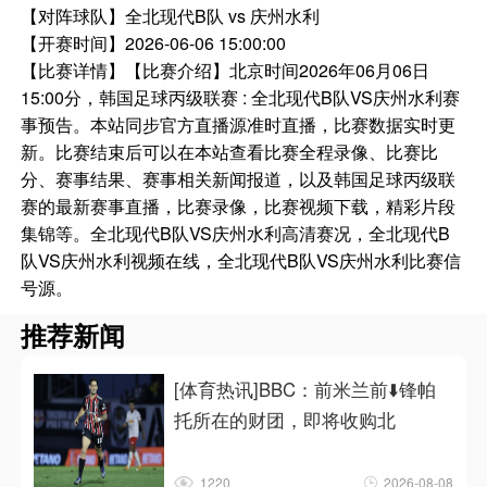
【对阵球队】
全北现代B队 vs 庆州水利
【开赛时间】
2026-06-06 15:00:00
【比赛详情】
【比赛介绍】北京时间2026年06月06日
15:00分，韩国足球丙级联赛 : 全北现代B队VS庆州水利赛
事预告。本站同步官方直播源准时直播，比赛数据实时更
新。比赛结束后可以在本站查看比赛全程录像、比赛比
分、赛事结果、赛事相关新闻报道，以及韩国足球丙级联
赛的最新赛事直播，比赛录像，比赛视频下载，精彩片段
集锦等。全北现代B队VS庆州水利高清赛况，全北现代B
队VS庆州水利视频在线，全北现代B队VS庆州水利比赛信
号源。
推荐新闻
[体育热讯]BBC：前米兰前⬇️锋帕
托所在的财团，即将收购北
1220
2026-08-08