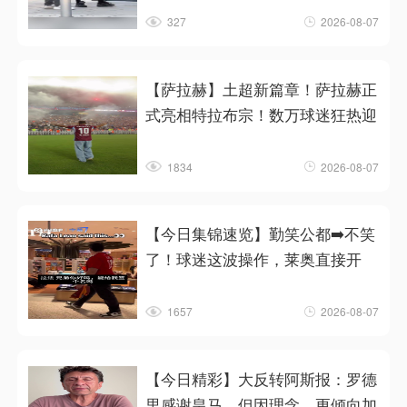
327
2026-08-07
【萨拉赫】土超新篇章！萨拉赫正
式亮相特拉布宗！数万球迷狂热迎
1834
2026-08-07
【今日集锦速览】勤笑公都➡️不笑
了！球迷这波操作，莱奥直接开
1657
2026-08-07
【今日精彩】大反转阿斯报：罗德
里感谢皇马，但因理念，更倾向加