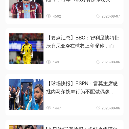
4502
2026-08-07
【要点汇总】BBC：智利足协特批
沃齐尼亚⚽在球衣上印昵称，而
149
2026-08-06
【球场快报】ESPN：雷莫主席怒
批内马尔挑衅行为不配做偶像，
1447
2026-08-06