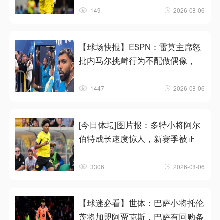
149
2026-08-06
【球场快报】ESPN：雷莫主席怒
批内马尔挑衅行为不配做偶像，
1447
2026-08-06
[今日体坛]图片报：多特小将阿尔
伯特成长速度惊人，新赛季被正
3306
2026-08-06
【球迷必看】世体：巴萨小将托伦
茨将加盟阿贾克斯，巴萨有回购条