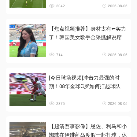
3042
2026-08-06
【焦点视频推荐】身材太有⬅️实力
了！韩国美女歌手金采嬿解说席
714
2026-08-06
[今日球场视频]冲击力最强的时
期！08年金球C罗如何扛起球队
2375
2026-08-05
【超清赛事影像】恩佐、利马和小
蜘蛛在伊维萨岛度假一起打球，休