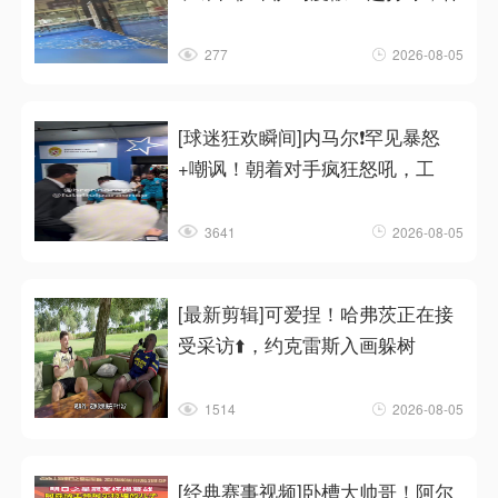
277
2026-08-05
[球迷狂欢瞬间]内马尔❗罕见暴怒
+嘲讽！朝着对手疯狂怒吼，工
3641
2026-08-05
[最新剪辑]可爱捏！哈弗茨正在接
受采访⬆️，约克雷斯入画躲树
1514
2026-08-05
[经典赛事视频]卧槽大帅哥！阿尔