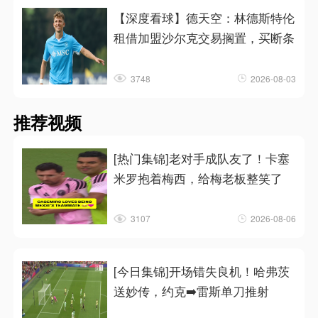
【深度看球】德天空：林德斯特伦
租借加盟沙尔克交易搁置，买断条
3748
2026-08-03
推荐视频
[热门集锦]老对手成队友了！卡塞
米罗抱着梅西，给梅老板整笑了
3107
2026-08-06
[今日集锦]开场错失良机！哈弗茨
送妙传，约克➡️雷斯单刀推射