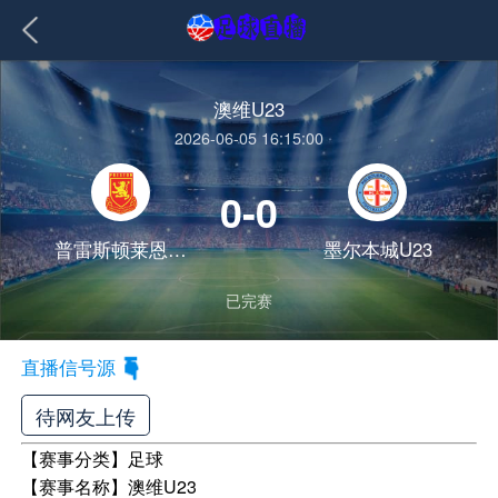
澳维U23
2026-06-05 16:15:00
0-0
普雷斯顿莱恩U23
墨尔本城U23
已完赛
直播信号源
待网友上传
【赛事分类】
足球
【赛事名称】
澳维U23