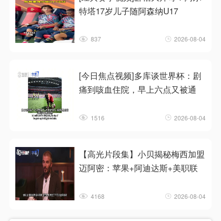
特塔17岁儿子随阿森纳U17
837
2026-08-04
[今日焦点视频]多库谈世界杯：剧
痛到咳血住院，早上六点又被通
1516
2026-08-04
【高光片段集】小贝揭秘梅西加盟
迈阿密：苹果+阿迪达斯+美职联
4168
2026-08-04