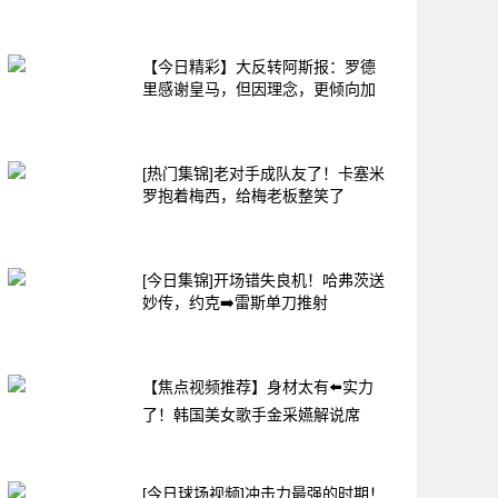
【今日精彩】大反转阿斯报：罗德
里感谢皇马，但因理念，更倾向加
[热门集锦]老对手成队友了！卡塞米
罗抱着梅西，给梅老板整笑了
[今日集锦]开场错失良机！哈弗茨送
妙传，约克➡️雷斯单刀推射
【焦点视频推荐】身材太有⬅️实力
了！韩国美女歌手金采嬿解说席
[今日球场视频]冲击力最强的时期！