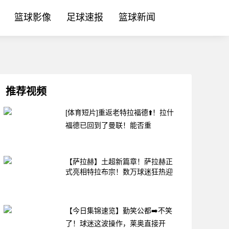
篮球影像
足球速报
篮球新闻
推荐视频
[体育短片]重返老特拉福德⬆️！拉什
福德已回到了曼联！能否重
【萨拉赫】土超新篇章！萨拉赫正
式亮相特拉布宗！数万球迷狂热迎
【今日集锦速览】勤笑公都➡️不笑
了！球迷这波操作，莱奥直接开