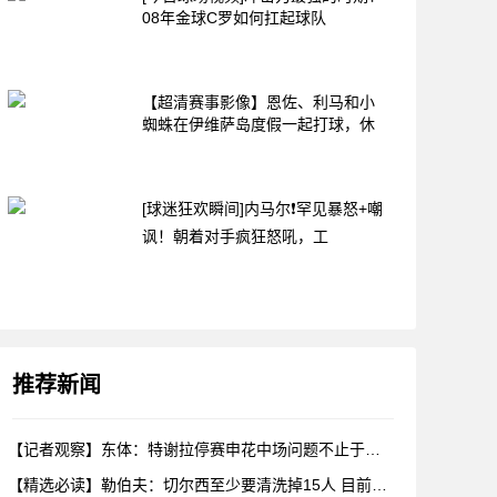
08年金球C罗如何扛起球队
【超清赛事影像】恩佐、利马和小
蜘蛛在伊维萨岛度假一起打球，休
[球迷狂欢瞬间]内马尔❗罕见暴怒+嘲
讽！朝着对手疯狂怒吼，工
推荐新闻
【记者观察】东体：特谢拉停赛申花中场问题不止于此，对海牛两队
【精选必读】勒伯夫：切尔西至少要清洗掉15人 目前唯一稳进前