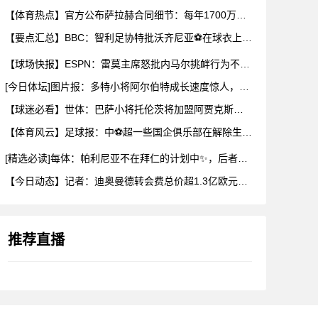
【体育热点】官方公布萨拉赫合同细节：每年1700万有保障收入
【要点汇总】BBC：智利足协特批沃齐尼亚⚽在球衣上印昵称，而
【球场快报】ESPN：雷莫主席怒批内马尔挑衅行为不配做偶像，
[今日体坛]图片报：多特小将阿尔伯特成长速度惊人，新赛季被正
【球迷必看】世体：巴萨小将托伦茨将加盟阿贾克斯，巴萨有回购条
【体育风云】足球报：中⚽超一些国企俱乐部在解除生存之忧后，缺
[精选必读]每体：帕利尼亚不在拜仁的计划中✨，后者为其估价2
【今日动态】记者：迪奥曼德转会费总价超1.3亿欧元，交易几天
推荐直播