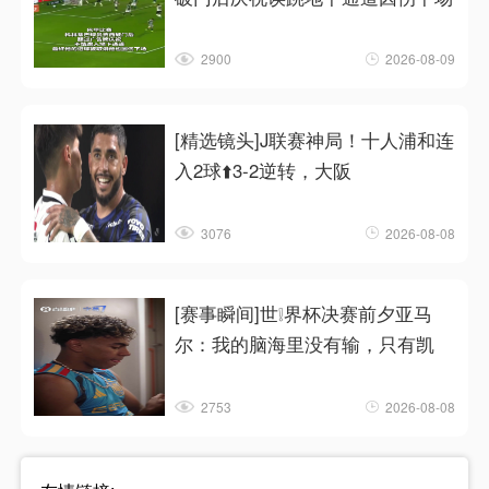
2900
2026-08-09
[精选镜头]J联赛神局！十人浦和连
入2球⬆️3‑2逆转，大阪
3076
2026-08-08
[赛事瞬间]世❕界杯决赛前夕亚马
尔：我的脑海里没有输，只有凯
2753
2026-08-08