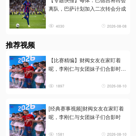
【专题快报】每体：巴德吉将转会
离队，巴萨计划加入二次转会分成
4030
2026-08-08
推荐视频
【比赛精编】财阀女友在家盯着
呢，李刚仁与女团妹子们合影时很
是
1897
2026-08-10
[经典赛事视频]财阀女友在家盯着
呢，李刚仁与女团妹子们合影时
1581
2026-08-10