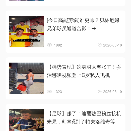
[今日高能剪辑]谁更帅？贝林厄姆
兄弟球员通道合影！➡️
1882
2026-08-10
【强势表现】这身材太夸张了！乔
治娜晒视频登上C罗私人飞机
1323
2026-08-10
【足球】赚了！迪丽热巴粉丝接机
未果，却拿✌️到了帕夫洛维奇等