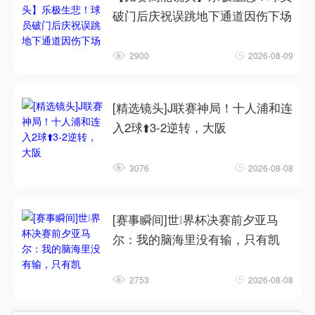
破门后庆祝误跳地下通道因伤下场
2900
2026-08-09
[精选镜头]J联赛神局！十人浦和连
入2球⬆️3‑2逆转，大阪
3076
2026-08-08
[赛事瞬间]世❕界杯决赛前夕亚马
尔：我的脑海里没有输，只有凯
2753
2026-08-08