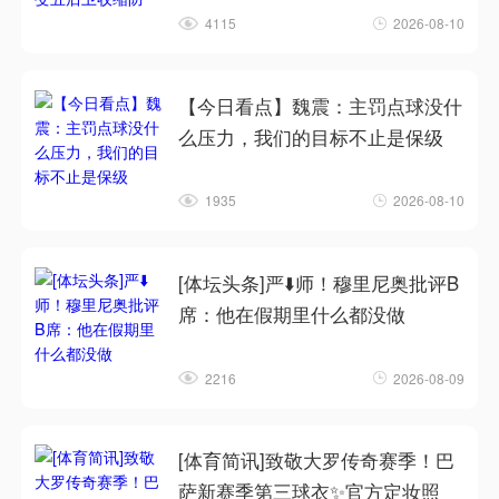
4115
2026-08-10
【今日看点】魏震：主罚点球没什
么压力，我们的目标不止是保级
1935
2026-08-10
[体坛头条]严⬇️师！穆里尼奥批评B
席：他在假期里什么都没做
2216
2026-08-09
[体育简讯]致敬大罗传奇赛季！巴
萨新赛季第三球衣✨官方定妆照