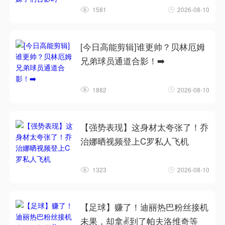
1581
2026-08-10
[今日高能剪辑]谁更帅？贝林厄姆
兄弟球员通道合影！➡️
1882
2026-08-10
【强势表现】这身材太夸张了！乔
治娜晒视频登上C罗私人飞机
1323
2026-08-10
【足球】赚了！迪丽热巴粉丝接机
未果，却拿✌️到了帕夫洛维奇等