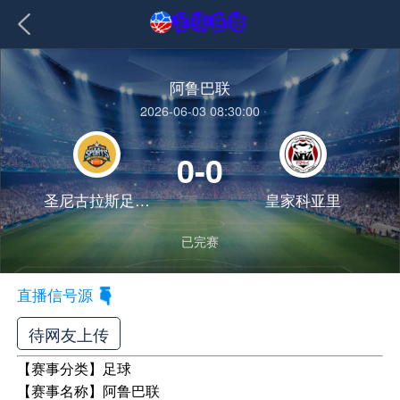
阿鲁巴联
2026-06-03 08:30:00
0-0
圣尼古拉斯足球俱乐部
皇家科亚里
已完赛
直播信号源
待网友上传
【赛事分类】
足球
【赛事名称】
阿鲁巴联