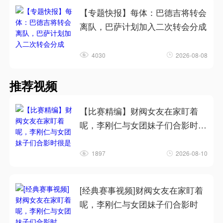
【专题快报】每体：巴德吉将转会
离队，巴萨计划加入二次转会分成
4030
2026-08-08
推荐视频
【比赛精编】财阀女友在家盯着
呢，李刚仁与女团妹子们合影时很
是
1897
2026-08-10
[经典赛事视频]财阀女友在家盯着
呢，李刚仁与女团妹子们合影时