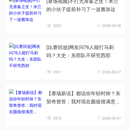
[赛场视频]不打无准备之仗！米兰
的小伙子提前补习了一波雅加达
3250
2026-08-08
[比赛回放]网友问76人能打马刺
吗？大史：东部队不研究西部
2911
2026-08-07
【赛场新说】都说你年轻时帅？东
契奇曾答：我对现在颜值很满意，
3572
2026-08-07