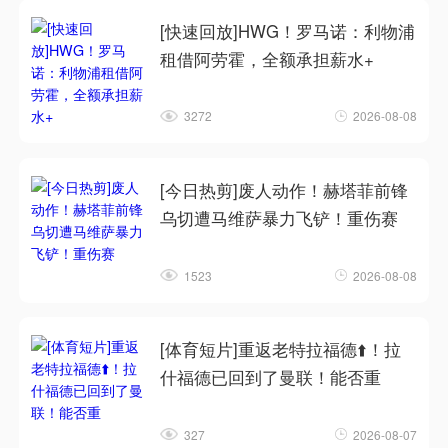
[快速回放]HWG！罗马诺：利物浦
租借阿劳霍，全额承担薪水+
3272
2026-08-08
[今日热剪]废人动作！赫塔菲前锋
乌切遭马维萨暴力飞铲！重伤赛
1523
2026-08-08
[体育短片]重返老特拉福德⬆️！拉
什福德已回到了曼联！能否重
327
2026-08-07