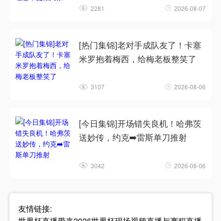
2281
2026-08-07
[热门集锦]老对手成队友了！卡塞
米罗抱着梅西，给梅老板整笑了
3107
2026-08-06
[今日集锦]开场错失良机！哈弗茨
送妙传，约克➡️雷斯单刀推射
3042
2026-08-06
友情链接:
世界杯直播带来2026世界杯现场视频直播与赛程直播