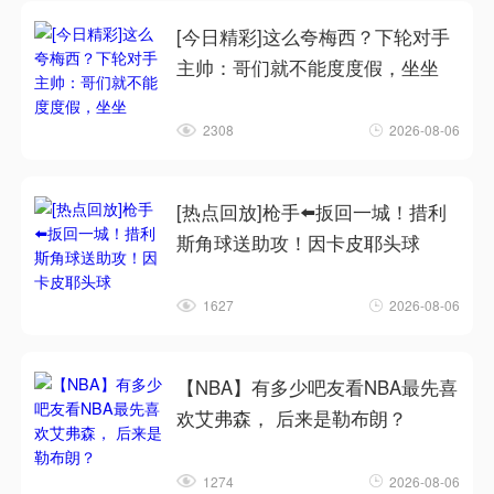
[今日精彩]这么夸梅西？下轮对手
主帅：哥们就不能度度假，坐坐
2308
2026-08-06
[热点回放]枪手⬅️扳回一城！措利
斯角球送助攻！因卡皮耶头球
1627
2026-08-06
【NBA】有多少吧友看NBA最先喜
欢艾弗森， 后来是勒布朗？
1274
2026-08-06