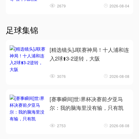
2679
2026-08-04
足球集锦
[精选镜头]J联赛神局！十人浦和连
入2球⬆️3‑2逆转，大阪
3076
2026-08-08
[赛事瞬间]世❕界杯决赛前夕亚马
尔：我的脑海里没有输，只有凯
2753
2026-08-08