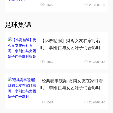
1627
2026-08-06
足球集锦
【比赛精编】财阀女友在家盯着
呢，李刚仁与女团妹子们合影时很
是
1897
2026-08-10
[经典赛事视频]财阀女友在家盯着
呢，李刚仁与女团妹子们合影时
1581
2026-08-10