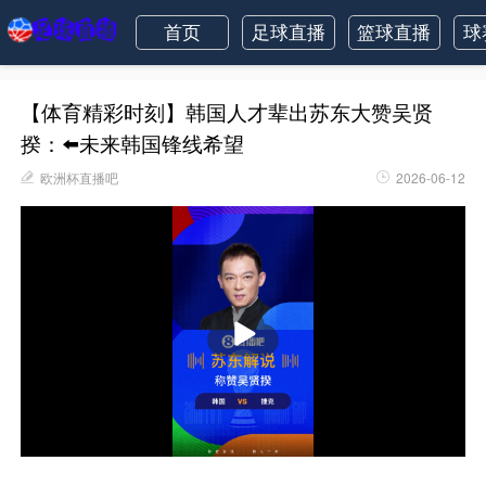
首页
足球直播
篮球直播
球
【体育精彩时刻】韩国人才辈出苏东大赞吴贤
揆：⬅️未来韩国锋线希望
欧洲杯直播吧
2026-06-12