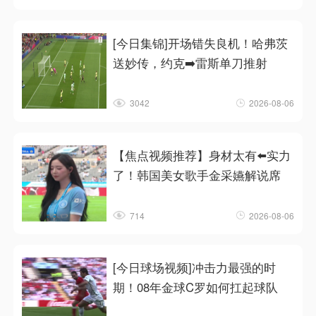
[今日集锦]开场错失良机！哈弗茨
送妙传，约克➡️雷斯单刀推射
3042
2026-08-06
【焦点视频推荐】身材太有⬅️实力
了！韩国美女歌手金采嬿解说席
714
2026-08-06
[今日球场视频]冲击力最强的时
期！08年金球C罗如何扛起球队