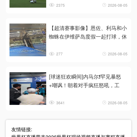
2375
2026-08-05
【超清赛事影像】恩佐、利马和小
蜘蛛在伊维萨岛度假一起打球，休
277
2026-08-05
[球迷狂欢瞬间]内马尔❗罕见暴怒
+嘲讽！朝着对手疯狂怒吼，工
3641
2026-08-05
友情链接:
世界杯直播带来2026世界杯现场视频直播与赛程直播