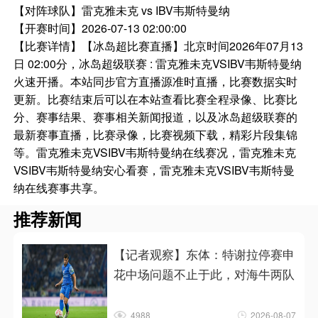
【对阵球队】
雷克雅未克 vs IBV韦斯特曼纳
【开赛时间】
2026-07-13 02:00:00
【比赛详情】
【冰岛超比赛直播】北京时间2026年07月13
日 02:00分，冰岛超级联赛 : 雷克雅未克VSIBV韦斯特曼纳
火速开播。本站同步官方直播源准时直播，比赛数据实时
更新。比赛结束后可以在本站查看比赛全程录像、比赛比
分、赛事结果、赛事相关新闻报道，以及冰岛超级联赛的
最新赛事直播，比赛录像，比赛视频下载，精彩片段集锦
等。雷克雅未克VSIBV韦斯特曼纳在线赛况，雷克雅未克
VSIBV韦斯特曼纳安心看赛，雷克雅未克VSIBV韦斯特曼
纳在线赛事共享。
推荐新闻
【记者观察】东体：特谢拉停赛申
花中场问题不止于此，对海牛两队
4988
2026-08-07