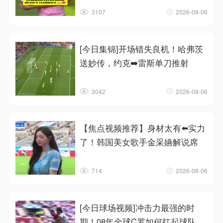
3107
2026-08-06
[今日集锦]开场错失良机！哈弗茨
送妙传，约克➡️雷斯单刀推射
3042
2026-08-06
【焦点视频推荐】身材太有⬅️实力
了！韩国美女歌手金采嬿解说席
714
2026-08-06
[今日球场视频]冲击力最强的时
期！08年金球C罗如何扛起球队