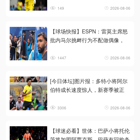
149
2026-08-06
【球场快报】ESPN：雷莫主席怒
批内马尔挑衅行为不配做偶像，
1447
2026-08-06
[今日体坛]图片报：多特小将阿尔
伯特成长速度惊人，新赛季被正
3306
2026-08-06
【球迷必看】世体：巴萨小将托伦
茨将加盟阿贾克斯，巴萨有回购条