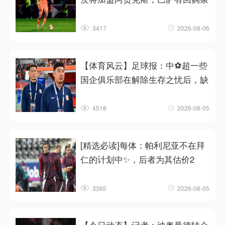
3417
2026-08-06
【体育风云】足球报：中⚽超一些
国企俱乐部在解除生存之忧后，缺
4518
2026-08-05
[精选必读]每体：帕利尼亚不在拜
仁的计划中✨，后者为其估价2
3365
2026-08-05