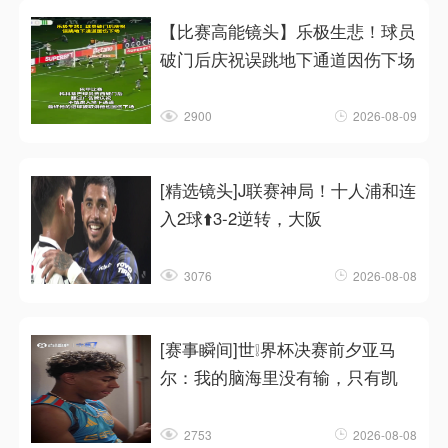
【比赛高能镜头】乐极生悲！球员
破门后庆祝误跳地下通道因伤下场
2900
2026-08-09
[精选镜头]J联赛神局！十人浦和连
入2球⬆️3‑2逆转，大阪
3076
2026-08-08
[赛事瞬间]世❕界杯决赛前夕亚马
尔：我的脑海里没有输，只有凯
2753
2026-08-08