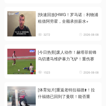
[快速回放]HWG！罗马诺：利物浦
租借阿劳霍，全额承担薪水+
3272
2026-08-08
[今日热剪]废人动作！赫塔菲前锋
乌切遭马维萨暴力飞铲！重伤赛
1523
2026-08-08
[体育短片]重返老特拉福德⬆️！拉
什福德已回到了曼联！能否重