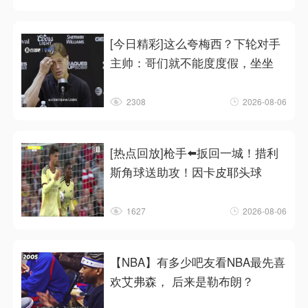
[今日精彩]这么夸梅西？下轮对手
主帅：哥们就不能度度假，坐坐
2308
2026-08-06
[热点回放]枪手⬅️扳回一城！措利
斯角球送助攻！因卡皮耶头球
1627
2026-08-06
【NBA】有多少吧友看NBA最先喜
欢艾弗森， 后来是勒布朗？