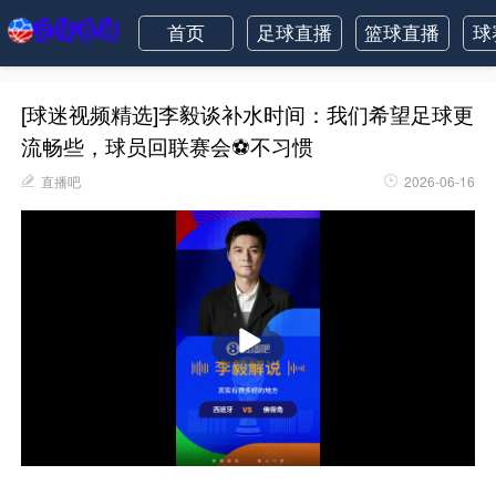
首页
足球直播
篮球直播
球
[球迷视频精选]李毅谈补水时间：我们希望足球更
流畅些，球员回联赛会⚽不习惯
直播吧
2026-06-16