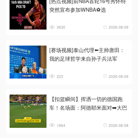
[热点视频]前NBA首轮16号秀怀特
突然宣布参加WNBA⚽选
3630
2026-08-09
[赛场视频]泰山代理⬅️主帅唐田：
我的足球哲学来自孙子兵法军
223
2026-08-09
【扣篮瞬间】挥洒一切的德国跑
车！名场面：阿德耶米面对➡️大巴
1964
2026-08-08