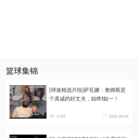
篮球集锦
[球迷精选片段]萨瓦娜：詹姆斯是
个真诚的好丈夫，始终❗如一！
4729
2026-08-09