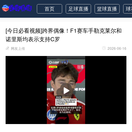
首页
足球直播
篮球直播
球
[今日必看视频]跨界偶像！F1赛车手勒克莱尔和
诺里斯均表示支持C罗
网友上传
2026-06-16