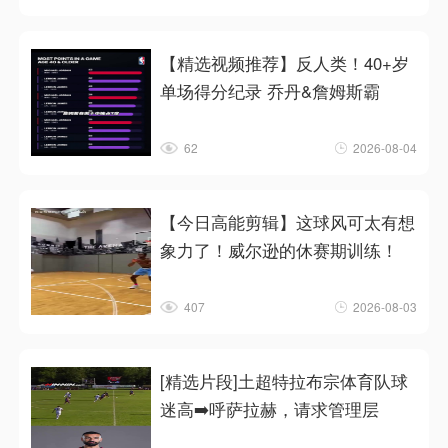
【精选视频推荐】反人类！40+岁
单场得分纪录 乔丹&詹姆斯霸
62
2026-08-04
【今日高能剪辑】这球风可太有想
象力了！威尔逊的休赛期训练！
407
2026-08-03
[精选片段]土超特拉布宗体育队球
迷高➡️呼萨拉赫，请求管理层