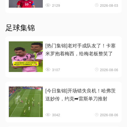
2129
2026-08-03
足球集锦
[热门集锦]老对手成队友了！卡塞
米罗抱着梅西，给梅老板整笑了
3107
2026-08-06
[今日集锦]开场错失良机！哈弗茨
送妙传，约克➡️雷斯单刀推射
3042
2026-08-06