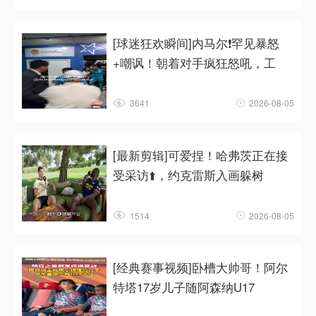
[球迷狂欢瞬间]内马尔❗罕见暴怒
+嘲讽！朝着对手疯狂怒吼，工
3641
2026-08-05
[最新剪辑]可爱捏！哈弗茨正在接
受采访⬆️，约克雷斯入画躲树
1514
2026-08-05
[经典赛事视频]卧槽大帅哥！阿尔
特塔17岁儿子随阿森纳U17