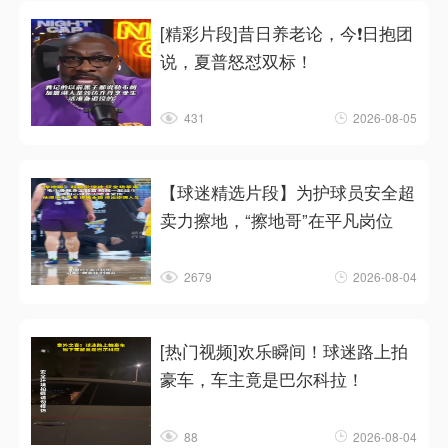
[精彩片段]昔日养老论，今❗日抱团
说，夏普怒怼双标！
431
2026-08-05
【球迷精选片段】为护球员安全超
卖力擦地，“擦地哥”在平凡岗位
2679
2026-08-04
[热门视频]欢乐瞬间！球迷路上拍
豪车，车主竟是巴尔科拉！
88
2026-08-04