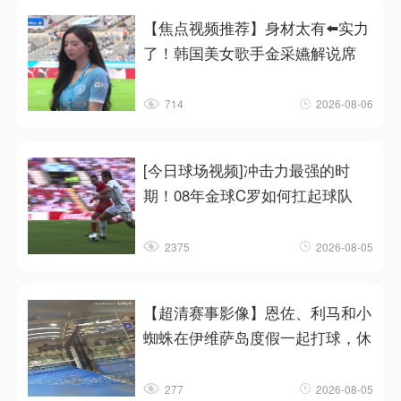
【焦点视频推荐】身材太有⬅️实力
了！韩国美女歌手金采嬿解说席
714
2026-08-06
[今日球场视频]冲击力最强的时
期！08年金球C罗如何扛起球队
2375
2026-08-05
【超清赛事影像】恩佐、利马和小
蜘蛛在伊维萨岛度假一起打球，休
277
2026-08-05