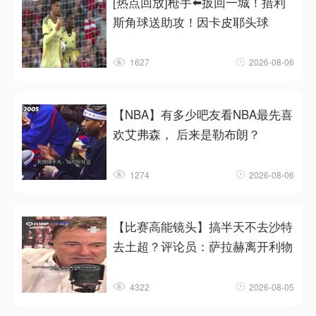
[热点回放]枪手⬅️扳回一城！措利
斯角球送助攻！因卡皮耶头球
1627
2026-08-06
【NBA】有多少吧友看NBA最先喜
欢艾弗森， 后来是勒布朗？
1274
2026-08-06
【比赛高能镜头】搞半天不去沙特
去土超？评论员：萨拉赫离开利物
4322
2026-08-05