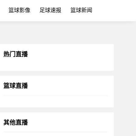
篮球影像
足球速报
篮球新闻
热门直播
篮球直播
其他直播