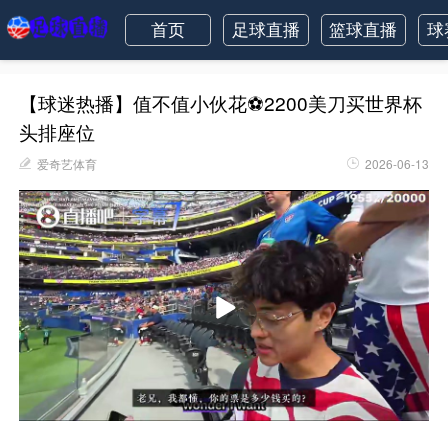
首页
足球直播
篮球直播
球
【球迷热播】值不值小伙花⚽2200美刀买世界杯
头排座位
爱奇艺体育
2026-06-13