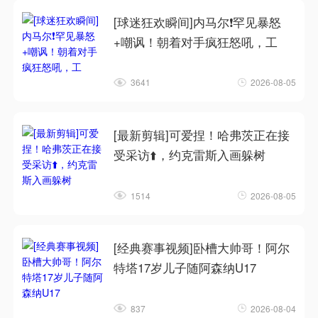
[球迷狂欢瞬间]内马尔❗罕见暴怒
+嘲讽！朝着对手疯狂怒吼，工
3641
2026-08-05
[最新剪辑]可爱捏！哈弗茨正在接
受采访⬆️，约克雷斯入画躲树
1514
2026-08-05
[经典赛事视频]卧槽大帅哥！阿尔
特塔17岁儿子随阿森纳U17
837
2026-08-04