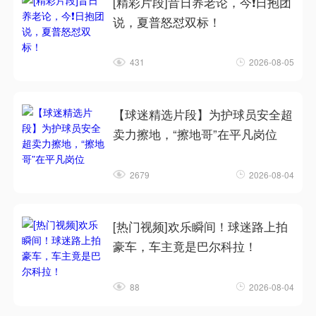
[精彩片段]昔日养老论，今❗日抱团
说，夏普怒怼双标！
431
2026-08-05
【球迷精选片段】为护球员安全超
卖力擦地，“擦地哥”在平凡岗位
2679
2026-08-04
[热门视频]欢乐瞬间！球迷路上拍
豪车，车主竟是巴尔科拉！
88
2026-08-04