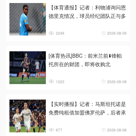
【体育通报】记者：利物浦询问恩
德里克情况，球员经纪团队正与多
2246
2026-08-09
[体育热讯]BBC：前米兰前⬇️锋帕
托所在的财团，即将收购北
1220
2026-08-08
【实时播报】记者：马斯坦托诺是
免费纯租借加盟佛罗伦萨，后者承
677
2026-08-08