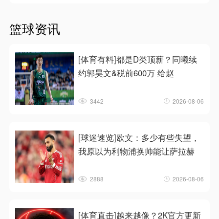
篮球资讯
[体育有料]都是D类顶薪？同曦续
约郭昊文&税前600万 给赵
3442
2026-08-06
[球迷速览]欧文：多少有些失望，
我原以为利物浦换帅能让萨拉赫
2888
2026-08-06
[体育直击]越来越像？2K官方更新