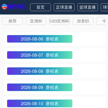
首页
足球直播
篮球直播
球
推荐
亚洲杯
U23亚洲杯
加拿职
中
2026-08-06 赛程表
2026-08-07 赛程表
2026-08-08 赛程表
2026-08-09 赛程表
2026-08-10 赛程表