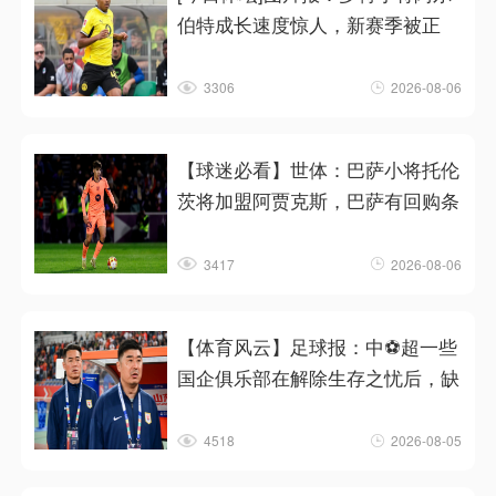
伯特成长速度惊人，新赛季被正
3306
2026-08-06
【球迷必看】世体：巴萨小将托伦
茨将加盟阿贾克斯，巴萨有回购条
3417
2026-08-06
【体育风云】足球报：中⚽超一些
国企俱乐部在解除生存之忧后，缺
4518
2026-08-05