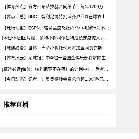
【体育热点】官方公布萨拉赫合同细节：每年1700万有保障收入
【要点汇总】BBC：智利足协特批沃齐尼亚⚽在球衣上印昵称，而
【球场快报】ESPN：雷莫主席怒批内马尔挑衅行为不配做偶像，
[今日体坛]图片报：多特小将阿尔伯特成长速度惊人，新赛季被正
【球迷必看】世体：巴萨小将托伦茨将加盟阿贾克斯，巴萨有回购条
【体育风云】足球报：中⚽超一些国企俱乐部在解除生存之忧后，缺
[精选必读]每体：帕利尼亚不在拜仁的计划中✨，后者为其估价2
【今日动态】记者：迪奥曼德转会费总价超1.3亿欧元，交易几天
推荐直播