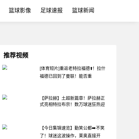
篮球影像
足球速报
篮球新闻
推荐视频
[体育短片]重返老特拉福德⬆️！拉什
福德已回到了曼联！能否重
【萨拉赫】土超新篇章！萨拉赫正
式亮相特拉布宗！数万球迷狂热迎
【今日集锦速览】勤笑公都➡️不笑
了！球迷这波操作，莱奥直接开