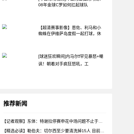
08年金球C罗如何扛起球队
【超清赛事影像】恩佐、利马和小
蜘蛛在伊维萨岛度假一起打球，休
[球迷狂欢瞬间]内马尔❗罕见暴怒+嘲
讽！朝着对手疯狂怒吼，工
推荐新闻
【记者观察】东体：特谢拉停赛申花中场问题不止于此，对海牛两队
【精选必读】勒伯夫：切尔西至少要清洗掉15人 目前唯一稳进前