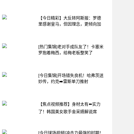
【今日精彩】大反转阿斯报：罗德
里感谢皇马，但因理念，更倾向加
[热门集锦]老对手成队友了！卡塞米
罗抱着梅西，给梅老板整笑了
[今日集锦]开场错失良机！哈弗茨送
妙传，约克➡️雷斯单刀推射
【焦点视频推荐】身材太有⬅️实力
了！韩国美女歌手金采嬿解说席
[今日球场视频]冲击力最强的时期！