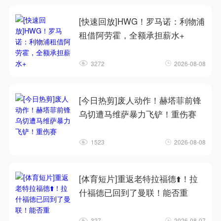
[快速回放]HWG！罗马诺：利物浦
租借阿劳霍，全额承担薪水+
3272
2026-08-08
[今日热剪]废人动作！赫塔菲前锋
乌切遭马维萨暴力飞铲！重伤赛
1523
2026-08-08
[体育短片]重返老特拉福德⬆️！拉
什福德已回到了曼联！能否重
327
2026-08-07