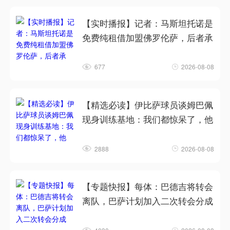
【实时播报】记者：马斯坦托诺是
免费纯租借加盟佛罗伦萨，后者承
677
2026-08-08
【精选必读】伊比萨球员谈姆巴佩
现身训练基地：我们都惊呆了，他
2888
2026-08-08
【专题快报】每体：巴德吉将转会
离队，巴萨计划加入二次转会分成