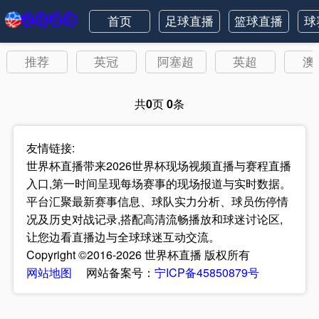
首页
足球直播
篮球直播
球
推荐
英冠
阿塞超
英超
澳
共
0
页
0
条
友情链接:
世界杯直播带来2026世界杯现场视频直播与赛程直播
入口,第一时间呈现每场赛事的现场报道与实时数据。
平台汇聚最新赛事信息、球队实力分析、球员伤停情
况及历史对战记录,搭配高清流畅播放和球迷讨论区,
让您边看直播边与全球球迷互动交流。
Copyright ©2016-2026 世界杯直播 版权所有
网站地图
网站备案号：
宁ICP备45850879号