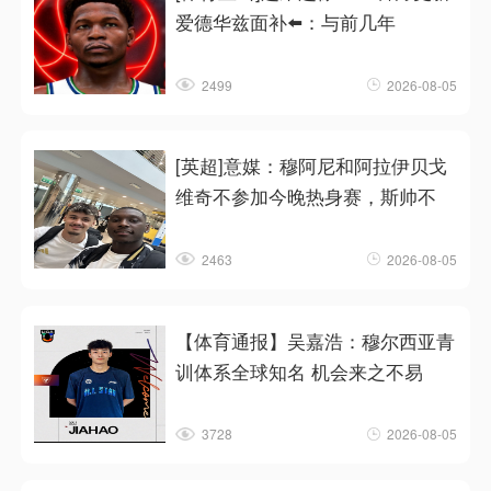
爱德华兹面补⬅️：与前几年
2499
2026-08-05
[英超]意媒：穆阿尼和阿拉伊贝戈
维奇不参加今晚热身赛，斯帅不
2463
2026-08-05
【体育通报】吴嘉浩：穆尔西亚青
训体系全球知名 机会来之不易
3728
2026-08-05