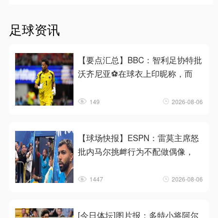
足球资讯
【要点汇总】BBC：智利足协特批
沃齐尼亚⚽在球衣上印昵称，而
149
2026-08-06
【球场快报】ESPN：雷莫主席怒
批内马尔挑衅行为不配做偶像，
1447
2026-08-06
[今日体坛]图片报：多特小将阿尔